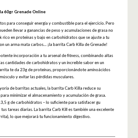
lla 60gr Grenade Online
os para conseguir energía y combustible para el ejercicio. Pero
ueden llevar a ganancias de peso y acumulaciones de grasa no
 rico en proteínas y bajo en carbohidratos que se ajuste a tu
con un arma mata carbos… ¡la barrita Carb Killa de Grenade!
 potente incorporación a tu arsenal de fitness, combinando altas
jas cantidades de carbohidratos y un increíble sabor en un
arrita te da 23g de proteínas, proporcionándote aminoácidos
 músculo y evitar las pérdidas musculares.
ría de barritas actuales, la barrita Carb Killa reduce su
 para minimizar el almacenamiento y acumulación de grasa.
3,5 g de carbohidratos – lo suficiente para satisfacer gu
tus tareas diarias. La barrita Carb Kill es también una excelente
rrita), lo que mejorará tu funcionamiento digestivo.