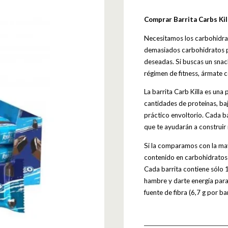
Comprar Barrita Carbs Ki
Necesitamos los carbohidrat
demasiados carbohidratos p
deseadas. Si buscas un snack
régimen de fitness, ármate 
La barrita Carb Killa es una
cantidades de proteínas, ba
práctico envoltorio. Cada b
que te ayudarán a construir
Si la comparamos con la mayo
contenido en carbohidratos
Cada barrita contiene sólo 1
hambre y darte energía para 
fuente de fibra (6,7 g por ba