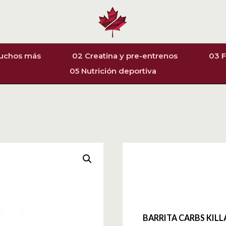
muchos más
02 Creatina y pre-entrenos
03 F
05 Nutrición deportiva
BARRITA CARBS KILL