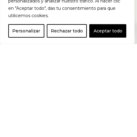
personalizados y analizar nuestro tráfico. Al hacer clic
TA®
y ¡disfruta
en "Aceptar todo", das tu consentimiento para que
utilicemos cookies.
0
ya de la barrita
Personalizar
Rechazar todo
Aceptar todo
proteica mas
sabrosa y
divertida del