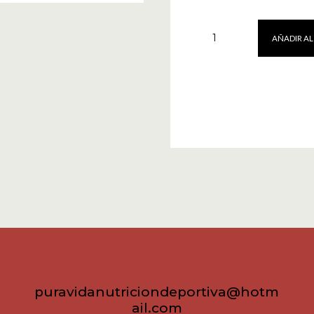
Beta
AÑADIR AL
Alanine
150
caps
Scitec
Nutrition
cantidad
puravidanutriciondeportiva@hotm
ail.com