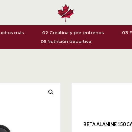
muchos más
02 Creatina y pre-entrenos
03 F
05 Nutrición deportiva
BETA ALANINE 150 C