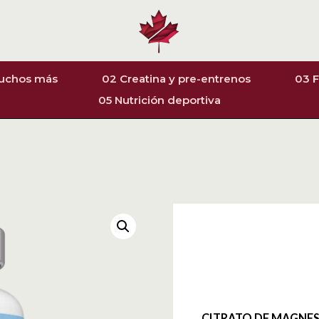
muchos más
02 Creatina y pre-entrenos
03 F
05 Nutrición deportiva
CITRATO DE MAGNES