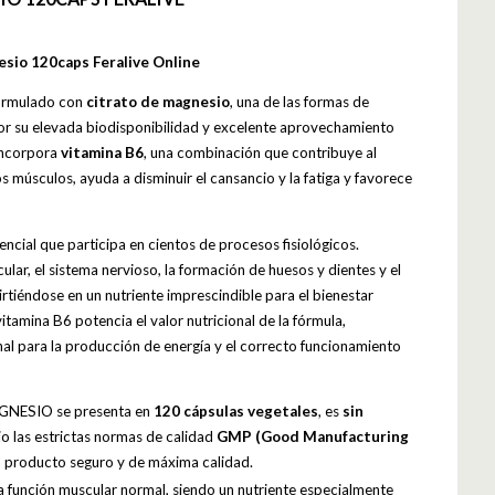
sio 120caps Feralive Online
ormulado con
citrato de magnesio
, una de las formas de
r su elevada biodisponibilidad y excelente aprovechamiento
incorpora
vitamina B6
, una combinación que contribuye al
 músculos, ayuda a disminuir el cansancio y la fatiga y favorece
encial que participa en cientos de procesos fisiológicos.
cular, el sistema nervioso, la formación de huesos y dientes y el
virtiéndose en un nutriente imprescindible para el bienestar
vitamina B6 potencia el valor nutricional de la fórmula,
al para la producción de energía y el correcto funcionamiento
NESIO se presenta en
120 cápsulas vegetales
, es
sin
o las estrictas normas de calidad
GMP (Good Manufacturing
n producto seguro y de máxima calidad.
la función muscular normal, siendo un nutriente especialmente