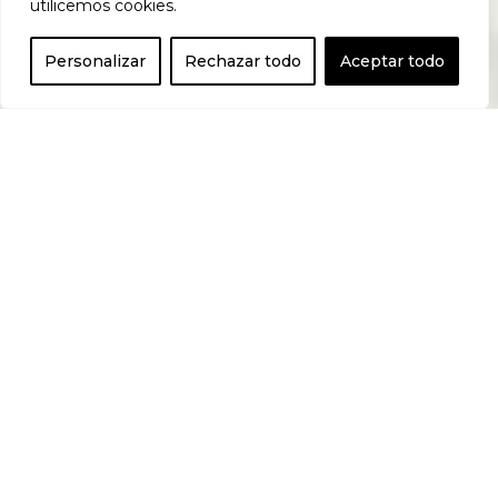
utilicemos cookies.
0
IoGenix potenciará
Personalizar
Rechazar todo
Aceptar todo
la recuperación
muscular y te
aportará un extra
de energía a tus
entrenamientos.