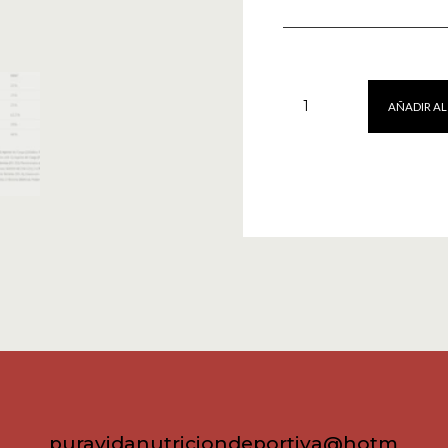
Daily
AÑADIR AL
Vit
60caps
Scientiffic
Nutrition
cantidad
puravidanutriciondeportiva@hotm