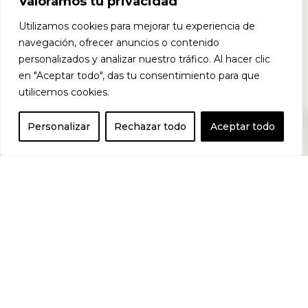
Valoramos tu privacidad
Utilizamos cookies para mejorar tu experiencia de
base de L-
navegación, ofrecer anuncios o contenido
personalizados y analizar nuestro tráfico. Al hacer clic
en "Aceptar todo", das tu consentimiento para que
carnitina,
utilicemos cookies.
0
Personalizar
Rechazar todo
Aceptar todo
proteínas,
hidratos de
carbono,
vitaminas,