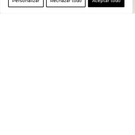
Personalizar
Rechazar todo
Aceptar todo
aromas y
conservantes
añadidos. Gel 100
es completamente
diferente. Es una
matriz
biopolimérica,