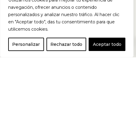
Utilizamos cookies para mejorar tu experiencia de
activos a base del
navegación, ofrecer anuncios o contenido
personalizados y analizar nuestro tráfico. Al hacer clic
en "Aceptar todo", das tu consentimiento para que
extracto popular
utilicemos cookies.
0
Personalizar
Rechazar todo
Aceptar todo
del café verde que
proporciona ácido
clorogénico.
¡Nuestro extracto