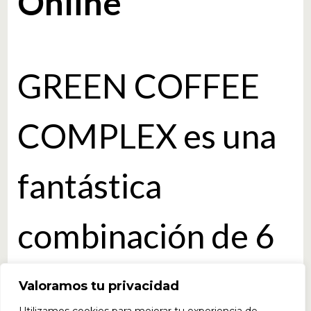
Online
GREEN COFFEE
COMPLEX es una
fantástica
combinación de 6
ingredientes
Valoramos tu privacidad