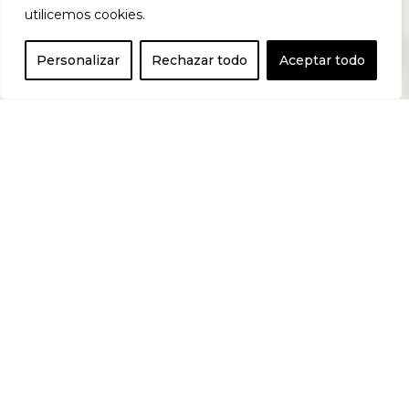
utilicemos cookies.
0
por nuestras
Personalizar
Rechazar todo
Aceptar todo
venas, la forma
en que el
incomparable
mundo del