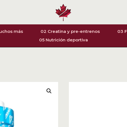
muchos más
02 Creatina y pre-entrenos
03 F
05 Nutrición deportiva