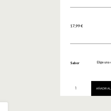
17,99
€
Sabor
Isolyte
AÑADIR AL
Sport
Drink
510gr
Amix