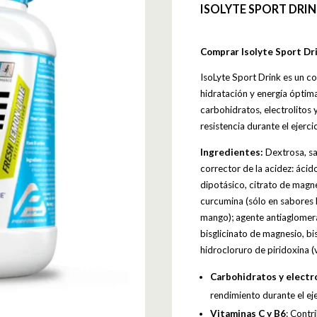
ISOLYTE SPORT DRIN
Comprar Isolyte Sport Dr
IsoLyte Sport Drink es un 
hidratación y energía óptim
carbohidratos, electrolitos 
resistencia durante el ejerc
Ingredientes:
Dextrosa, sa
corrector de la acidez: ácido
dipotásico, citrato de magn
curcumina (sólo en sabores 
mango); agente antiaglomeran
bisglicinato de magnesio, bi
hidrocloruro de piridoxina (
Carbohidratos y electr
rendimiento durante el ej
Vitaminas C y B6
: Contr