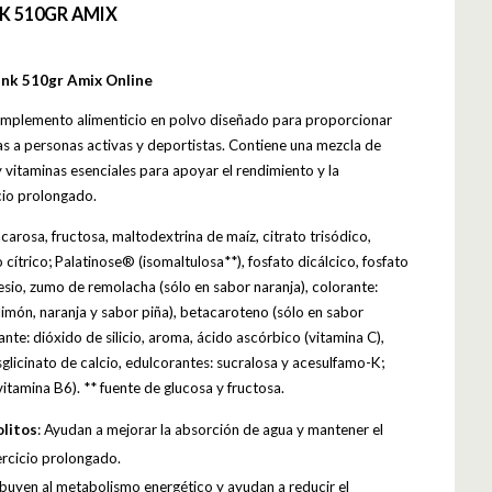
K 510GR AMIX
ink 510gr Amix Online
complemento alimenticio en polvo diseñado para proporcionar
as a personas activas y deportistas. Contiene una mezcla de
y vitaminas esenciales para apoyar el rendimiento y la
icio prolongado.
carosa, fructosa, maltodextrina de maíz, citrato trisódico,
 cítrico; Palatinose® (isomaltulosa**), fosfato dicálcico, fosfato
esio, zumo de remolacha (sólo en sabor naranja), colorante:
limón, naranja y sabor piña), betacaroteno (sólo en sabor
te: dióxido de silicio, aroma, ácido ascórbico (vitamina C),
sglicinato de calcio, edulcorantes: sucralosa y acesulfamo-K;
vitamina B6). ** fuente de glucosa y fructosa.
olitos
: Ayudan a mejorar la absorción de agua y mantener el
ercicio prolongado.
ibuyen al metabolismo energético y ayudan a reducir el