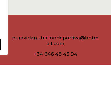
cantidad
puravidanutriciondeportiva@hotm
ail.com
+34 646 48 45 94