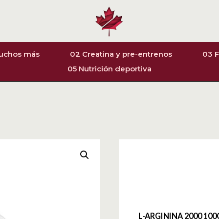
muchos más
02 Creatina y pre-entrenos
03 F
05 Nutrición deportiva
L-ARGININA 2000 10