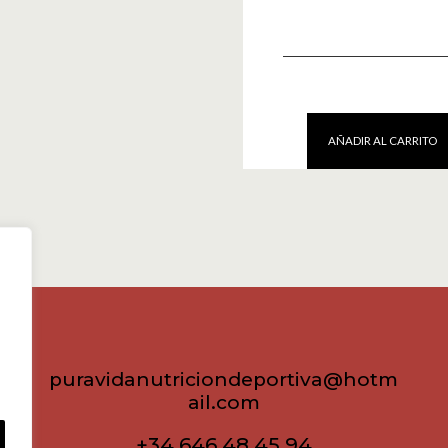
AÑADIR AL CARRITO
L-
Arginina
2000
100caps
Vitobest
cantidad
puravidanutriciondeportiva@hotm
ail.com
+34 646 48 45 94