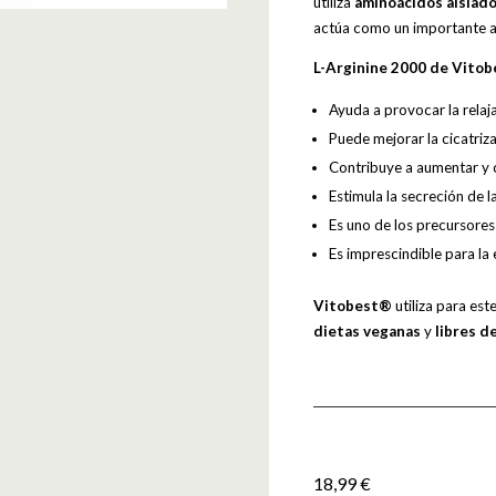
utiliza
aminoácidos aislad
actúa como un importante a
L-Arginine 2000 de Vitob
Ayuda a provocar la relaj
Puede mejorar la cicatriza
Contribuye a aumentar y 
Estimula la secreción de l
Es uno de los precursores 
Es imprescindible para la
Vitobest®
utiliza para es
dietas veganas
y
libres d
18,99
€