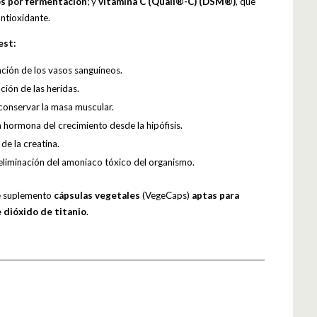
os por fermentación
; y
vitamina C (Quali®-C) (DSM®)
, que
ntioxidante.
est:
ación de los vasos sanguíneos.
ción de las heridas.
conservar la masa muscular.
a hormona del crecimiento desde la hipófisis.
de la creatina.
 eliminación del amoniaco tóxico del organismo.
te suplemento
cápsulas vegetales
(VegeCaps)
aptas para
e dióxido de titanio
.