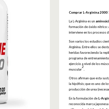
Comprar L-Arginina 2000
La L-Arginina es un
aminoác
formación de óxido nítrico: 
interviene en los procesos 
Son varios los estudios cien
Arginina. Entre ellos se dest
heridas favoreciendo la repl
programa de entrenamiento c
ejercicio a nivel de los mú
2
muscular
.
Otros afirman que esta sust
la hipófisis; que es uno de l
producción de urea (necesar
En la formulación de
L-Argi
reconocida marca japonesa 