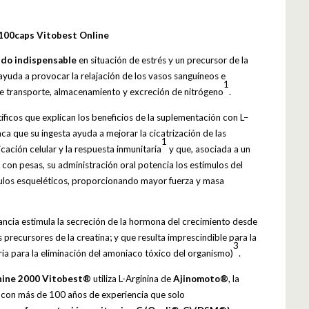
 100caps Vitobest Online
ido indispensable
en situación de estrés y un precursor de la
ayuda a provocar la relajación de los vasos sanguíneos e
1
de transporte, almacenamiento y excreción de nitrógeno
.
tíficos que explican los beneficios de la suplementación con L–
aca que su ingesta ayuda a mejorar la cicatrización de las
1
icación celular y la respuesta inmunitaria
y que, asociada a un
on pesas, su administración oral potencia los estímulos del
sculos esqueléticos, proporcionando mayor fuerza y masa
ancia estimula la secreción de la hormona del crecimiento desde
os precursores de la creatina; y que resulta imprescindible para la
3
ia para la eliminación del amoniaco tóxico del organismo)
.
nine 2000
Vitobest®
utiliza L-Arginina de
Ajinomoto®
, la
con más de 100 años de experiencia que solo