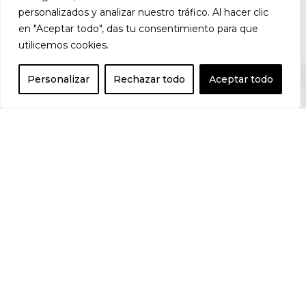
quemar grasa,
personalizados y analizar nuestro tráfico. Al hacer clic
en "Aceptar todo", das tu consentimiento para que
utilicemos cookies.
aprovechando el
0
Personalizar
Rechazar todo
Aceptar todo
poder de potentes
ingredientes
respaldados
científicamente
por su