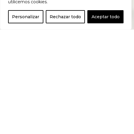
utilicemos cookies.
0
músculo. Funciona
Personalizar
Rechazar todo
Aceptar todo
convirtiendo tu
cuerpo en un horno
para quemar grasa,
por lo que puedes
utilizarlo para