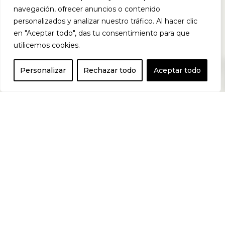
celular y la
navegación, ofrecer anuncios o contenido
personalizados y analizar nuestro tráfico. Al hacer clic
en "Aceptar todo", das tu consentimiento para que
desintoxicación
utilicemos cookies.
0
Personalizar
Rechazar todo
Aceptar todo
del organismo. El
N-Acetil Cisteína
(NAC) es conocido
por su capacidad