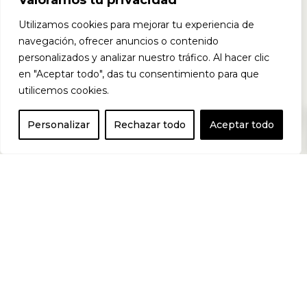
alimenticio con
Valoramos tu privacidad
Utilizamos cookies para mejorar tu experiencia de
una mezcla de
navegación, ofrecer anuncios o contenido
personalizados y analizar nuestro tráfico. Al hacer clic
en "Aceptar todo", das tu consentimiento para que
cepas bacterianas
utilicemos cookies.
0
Personalizar
Rechazar todo
Aceptar todo
altamente
seguras y eficaces
combinadas para
favorecer la salud