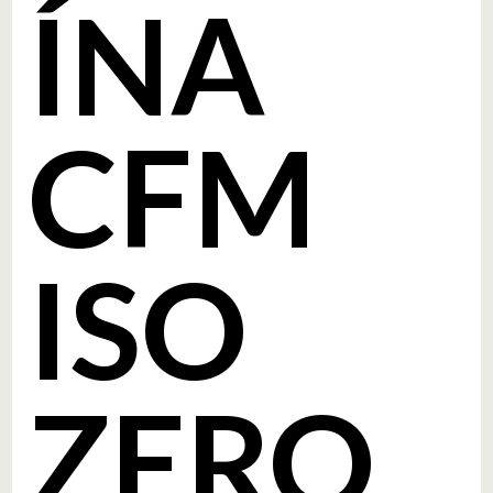
ÍNA
CFM
ISO
ZERO