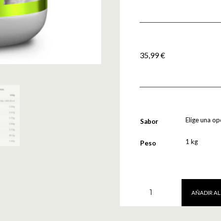
35,99
€
Sabor
Peso
Proteina
AÑADIR AL
Vegan
Amino
1kg