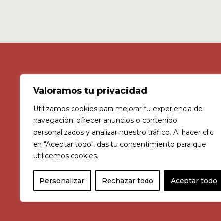
c/ Agricultura 1, Jerez, Spain 11407
Valoramos tu privacidad
Consultar horario >
Utilizamos cookies para mejorar tu experiencia de
navegación, ofrecer anuncios o contenido
Blog
personalizados y analizar nuestro tráfico. Al hacer clic
en "Aceptar todo", das tu consentimiento para que
utilicemos cookies.
Personalizar
Rechazar todo
Aceptar todo