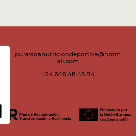
Big
cantidad
puravidanutriciondeportiva@hotm
ail.com
+34 646 48 45 94