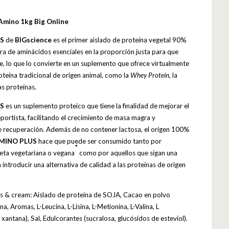
Amino 1kg Big Online
US
de
BIGscience
es el primer aislado de proteína vegetal 90%
a de aminácidos esenciales en la proporción justa para que
te, lo que lo convierte en un suplemento que ofrece virtualmente
oteína tradicional de origen animal, como la
Whey Protein
, la
as proteínas.
US
es un suplemento proteico que tiene la finalidad de mejorar el
portista, facilitando el crecimiento de masa magra y
e recuperación. Además de no contener lactosa, el origen 100%
MINO PLUS
hace que puede ser consumido tanto por
*
ieta vegetariana o vegana
como por aquellos que sigan una
introducir una alternativa de calidad a las proteínas de origen
s & cream: Aislado de proteína de SOJA, Cacao en polvo
, Aromas, L-Leucina, L-Lisina, L-Metionina, L-Valina, L
xantana), Sal, Edulcorantes (sucralosa, glucósidos de esteviol).