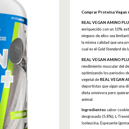
Comprar Proteina Vegan 
REAL VEGAN AMINO PL
enriquecido con un 10% extr
ninguno de ellos sea limitan
la misma calidad que una pr
cual es el
Gold Standard
de l
REAL VEGAN AMINO PL
rendimiento muscular del de
optimizando los periodos d
vegetal de
REAL VEGAN A
deportistas que sigan una d
dieta omnívora pero quieran 
animal.
Ingredientes
sabor cookie
desgrasado (5.8%), L-Treonina
Isoleucina, Espesante (goma 