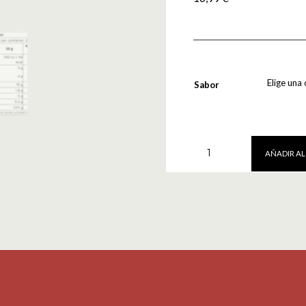
Sabor
Refuel
AÑADIR AL
500gr
PureGold
cantidad