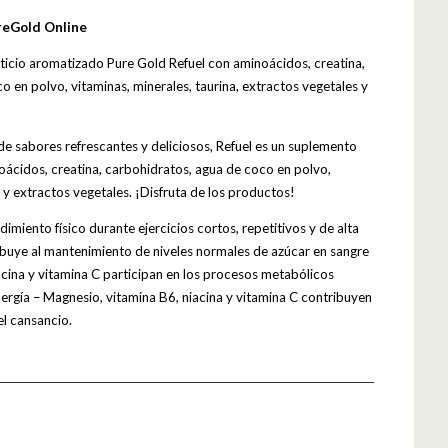
reGold Online
icio aromatizado Pure Gold Refuel con aminoácidos, creatina,
 en polvo, vitaminas, minerales, taurina, extractos vegetales y
de sabores refrescantes y deliciosos, Refuel es un suplemento
oácidos, creatina, carbohidratos, agua de coco en polvo,
a y extractos vegetales. ¡Disfruta de los productos!
dimiento físico durante ejercicios cortos, repetitivos y de alta
ibuye al mantenimiento de niveles normales de azúcar en sangre
acina y vitamina C participan en los procesos metabólicos
rgía – Magnesio, vitamina B6, niacina y vitamina C contribuyen
 el cansancio.