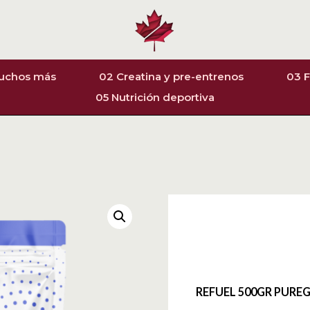
muchos más
02 Creatina y pre-entrenos
03 F
05 Nutrición deportiva
REFUEL 500GR PURE