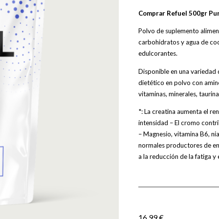
Comprar Refuel 500gr Pu
Polvo de suplemento aliment
carbohidratos y agua de coco
edulcorantes.
Disponible en una variedad 
dietético en polvo con amin
vitaminas, minerales, taurin
*: La creatina aumenta el ren
intensidad – El cromo contr
– Magnesio, vitamina B6, ni
normales productores de ene
a la reducción de la fatiga y
16,99
€