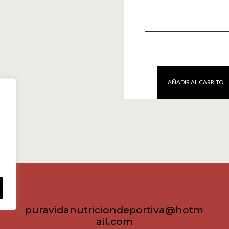
AÑADIR AL CARRITO
Super
BCAA
4:1:1
200
tab
Quamtrax
cantidad
puravidanutriciondeportiva@hotm
ail.com