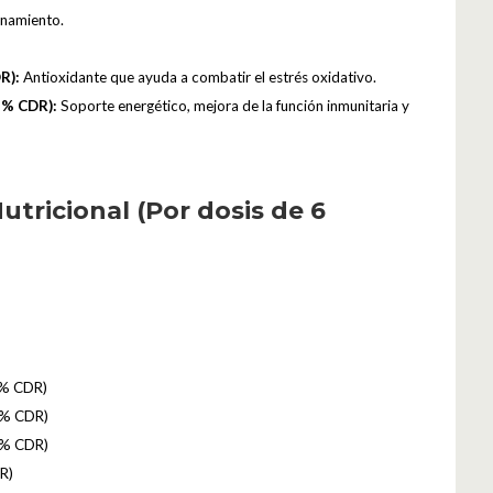
enamiento.
R):
Antioxidante que ayuda a combatir el estrés oxidativo.
5% CDR):
Soporte energético, mejora de la función inmunitaria y
utricional (Por dosis de 6
5% CDR)
5% CDR)
5% CDR)
R)