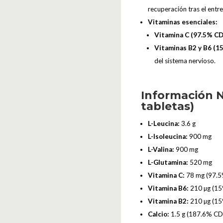
recuperación tras el entr
Vitaminas esenciales:
Vitamina C (97.5% CD
Vitaminas B2 y B6 (1
del sistema nervioso.
Información N
tabletas)
L-Leucina:
3.6 g
L-Isoleucina:
900 mg
L-Valina:
900 mg
L-Glutamina:
520 mg
Vitamina C:
78 mg (97.
Vitamina B6:
210 µg (1
Vitamina B2:
210 µg (1
Calcio:
1.5 g (187.6% CD