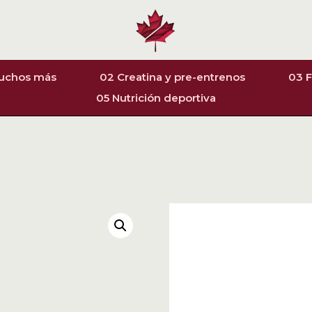
muchos más
02 Creatina y pre-entrenos
03 F
05 Nutrición deportiva