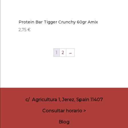
Protein Bar Tigger Crunchy 60gr Amix
2,75
€
1
2
→
c/ Agricultura 1, Jerez, Spain 11407
Consultar horario >
Blog