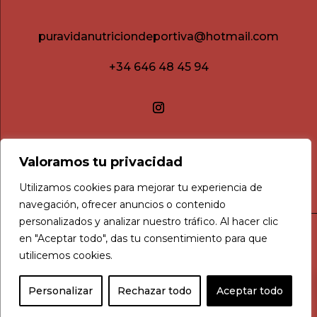
puravidanutriciondeportiva@hotmail.com
+34 646 48 45 94
Valoramos tu privacidad
Utilizamos cookies para mejorar tu experiencia de
navegación, ofrecer anuncios o contenido
personalizados y analizar nuestro tráfico. Al hacer clic
en "Aceptar todo", das tu consentimiento para que
Aviso legal
utilicemos cookies.
Política de privacidad
0
Política de cookies
Personalizar
Rechazar todo
Aceptar todo
Condiciones de compra