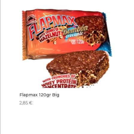
Flapmax 120gr Big
2,85
€