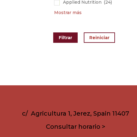
Applied Nutrition
(24)
Mostrar más
c/ Agricultura 1, Jerez, Spain 11407
Consultar horario >