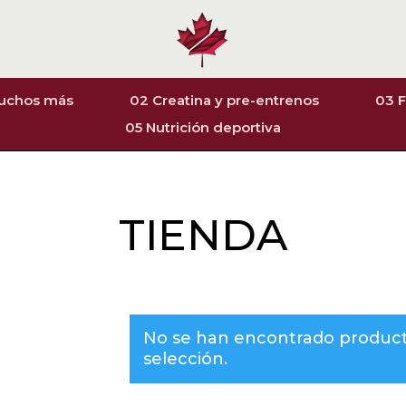
muchos más
02 Creatina y pre-entrenos
03 F
05 Nutrición deportiva
TIENDA
No se han encontrado product
selección.