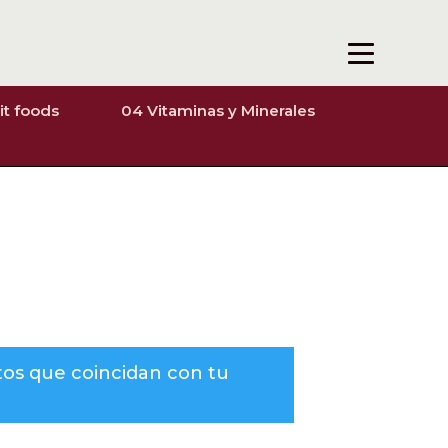
it foods
04 Vitaminas y Minerales
os que coincidan con tu