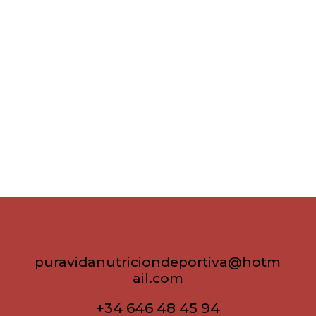
puravidanutriciondeportiva@hotm
ail.com
+34 646 48 45 94