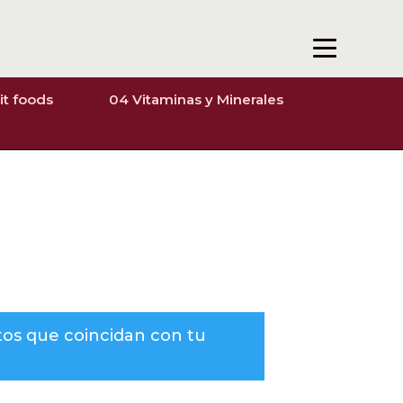
it foods
04 Vitaminas y Minerales
os que coincidan con tu