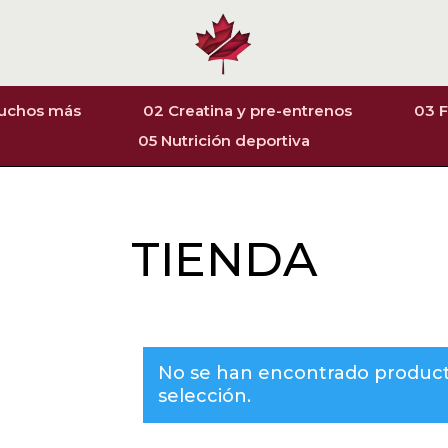
muchos más
02 Creatina y pre-entrenos
03 F
05 Nutrición deportiva
TIENDA
No se han encontrado product
selección.