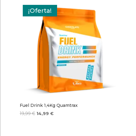
¡Oferta!
Fuel Drink 1,4Kg Quamtrax
El
El
19,99
€
14,99
€
precio
precio
original
actual