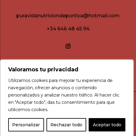
puravidanutriciondeportiva@hotmail.com
+34 646 48 45 94
Valoramos tu privacidad
Utilizamos cookies para mejorar tu experiencia de
navegación, ofrecer anuncios o contenido
personalizados y analizar nuestro tráfico. Al hacer clic
en "Aceptar todo", das tu consentimiento para que
Aviso legal
utilicemos cookies.
Política de privacidad
0
Política de cookies
Personalizar
Rechazar todo
Aceptar todo
Condiciones de compra