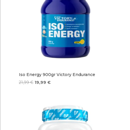
Iso Energy 900gr Victory Endurance
El
El
21,99
€
19,99
€
precio
precio
original
actual
era:
es:
21,99 €.
19,99 €.