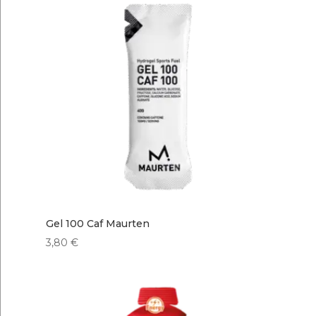
era:
es:
19,99 €.
14,99 €.
Gel 100 Caf Maurten
3,80
€