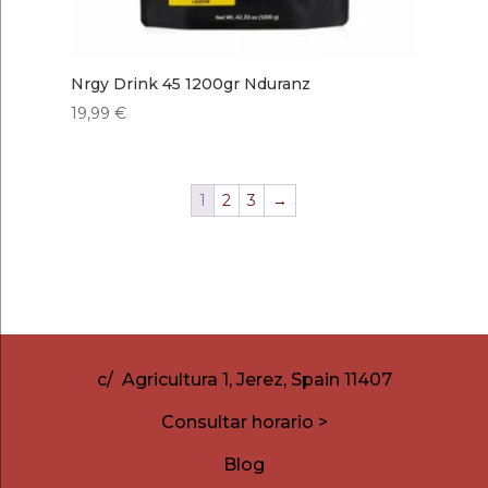
Nrgy Drink 45 1200gr Nduranz
19,99
€
1
2
3
→
c/ Agricultura 1, Jerez, Spain 11407
Consultar horario >
Blog