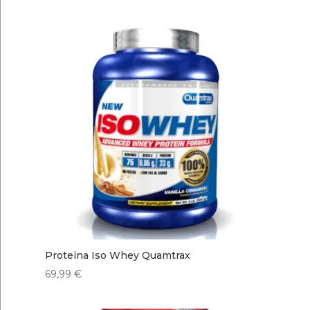
de
precios:
desde
21,99 €
hasta
62,99 €
Proteina Iso Whey Quamtrax
69,99
€