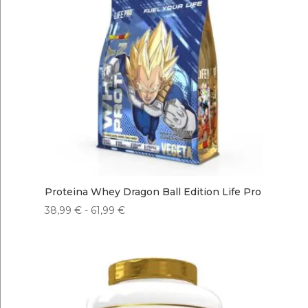
Proteina Whey Dragon Ball Edition Life Pro
Rango
38,99
€
-
61,99
€
de
precios:
desde
38,99 €
hasta