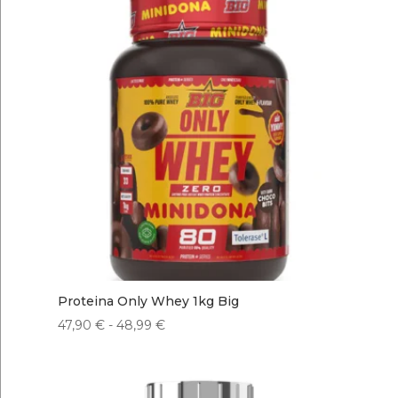
Proteina Only Whey 1kg Big
Rango
47,90
€
-
48,99
€
de
precios:
desde