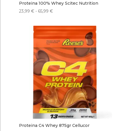
Proteina 100% Whey Scitec Nutrition
Rango
23,99
€
-
65,99
€
de
precios:
desde
23,99 €
hasta
65,99 €
Proteina C4 Whey 875gr Cellucor