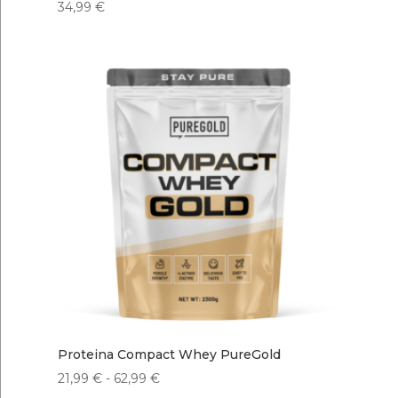
34,99
€
Proteina Compact Whey PureGold
Rango
21,99
€
-
62,99
€