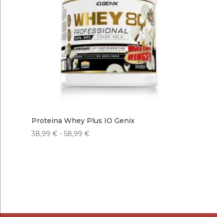
61,99 €
Proteina Whey Plus IO Genix
Rango
38,99
€
-
58,99
€
de
precios:
desde
38,99 €
hasta
58,99 €