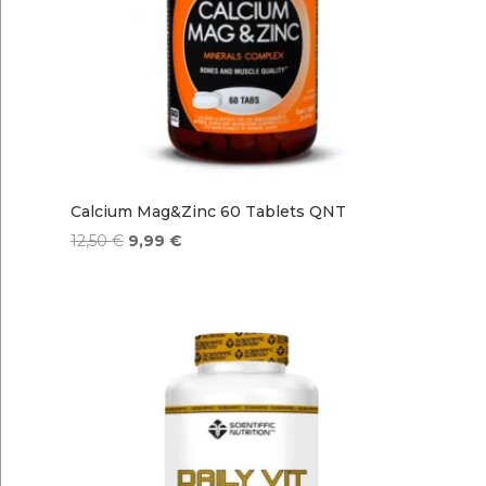
Calcium Mag&Zinc 60 Tablets QNT
El
El
12,50
€
9,99
€
precio
precio
original
actual
era:
es:
12,50 €.
9,99 €.