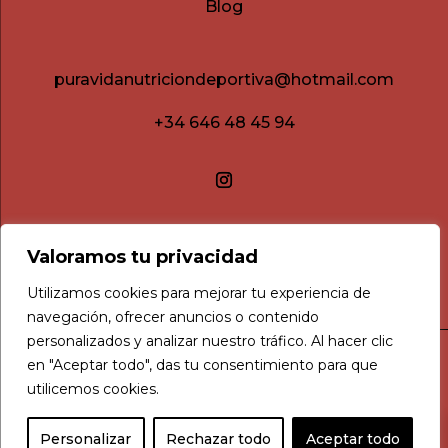
Blog
puravidanutriciondeportiva@hotmail.com
+34 646 48 45 94
Valoramos tu privacidad
Utilizamos cookies para mejorar tu experiencia de
navegación, ofrecer anuncios o contenido
personalizados y analizar nuestro tráfico. Al hacer clic
en "Aceptar todo", das tu consentimiento para que
Aviso legal
utilicemos cookies.
Política de privacidad
0
Política de cookies
Personalizar
Rechazar todo
Aceptar todo
Condiciones de compra