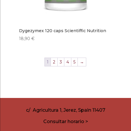
Dygezymex 120 caps Scientiffic Nutrition
18,90
€
1
2
3
4
5
→
c/ Agricultura 1, Jerez, Spain 11407
Consultar horario >