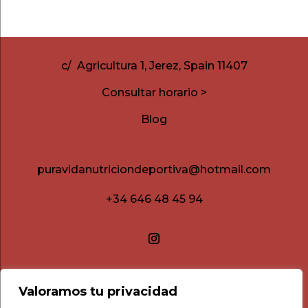
c/ Agricultura 1, Jerez, Spain 11407
Consultar horario >
Blog
puravidanutriciondeportiva@hotmail.com
+34 646 48 45 94
Valoramos tu privacidad