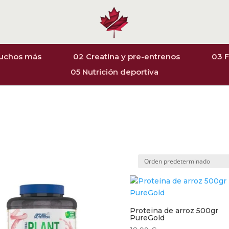
muchos más
02 Creatina y pre-entrenos
03 F
05 Nutrición deportiva
Proteina de arroz 500gr
PureGold