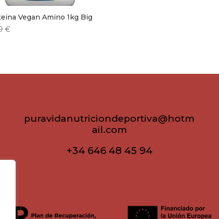
teina Vegan Amino 1kg Big
99
€
puravidanutriciondeportiva@hotm
ail.com
+34 646 48 45 94