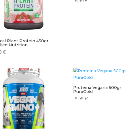
18,99
€
ical Plant Protein 450gr
ied Nutrition
99
€
Proteina Vegana 500gr
PureGold
19,99
€