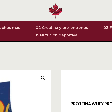
muchos más
02 Creatina y pre-entrenos
03 F
05 Nutrición deportiva
PROTEINA WHEY PRO