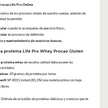
rocao Life Pro Online
n varios de los procesos vitales de nuestro cuerpo, además de
lidad te permite:
ular
cuando lo acompañas de ejercicio físico.,
cular
en procesos de definición.
to y mantenimiento de nuestros huesos.
 la proteína Life Pro Whey Procao Gluten
a
proteína whey
de excelsa calidad debe poseer las
e proteína:
eínas
: 20 gramos de proteína por toma.
dan
® SP-8011 instant (81,5%) una materia prima con baja
libres.
:
Disfruta de un batido de proteínas delicioso y cremoso que te