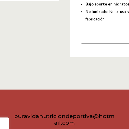
Bajo aporte en hidratos
No ionizado:
No se usa r
fabricación.
puravidanutriciondeportiva@hotm
ail.com