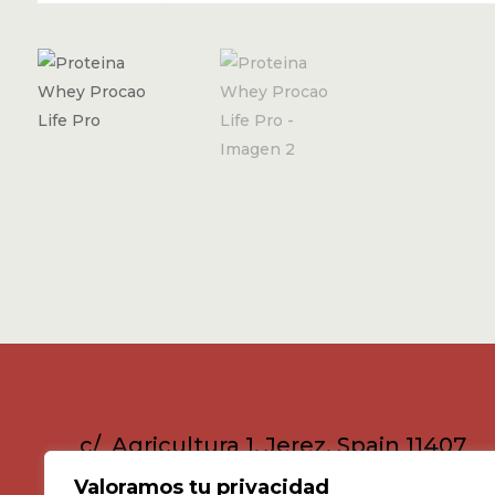
c/ Agricultura 1, Jerez, Spain 11407
Valoramos tu privacidad
Consultar horario >