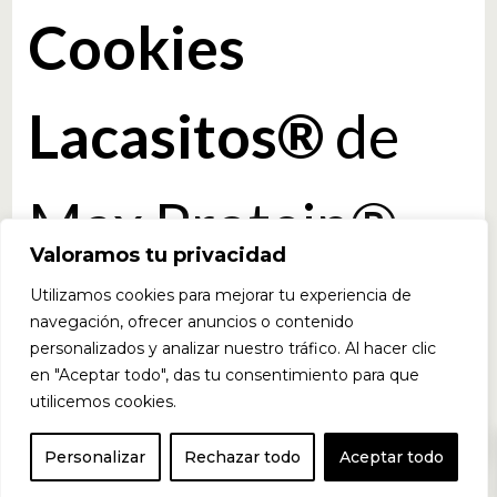
Cookies
Lacasitos®
de
Max Protein®
Valoramos tu privacidad
tienen un
Utilizamos cookies para mejorar tu experiencia de
navegación, ofrecer anuncios o contenido
personalizados y analizar nuestro tráfico. Al hacer clic
en "Aceptar todo", das tu consentimiento para que
espectacular
utilicemos cookies.
0
Personalizar
Rechazar todo
Aceptar todo
26% de proteína