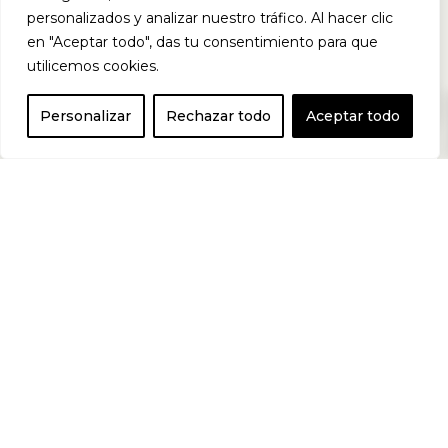
personalizados y analizar nuestro tráfico. Al hacer clic
100% pura
. Su
en "Aceptar todo", das tu consentimiento para que
utilicemos cookies.
0
Personalizar
Rechazar todo
Aceptar todo
fórmula de alta
calidad mejora
el rendimiento
deportivo y