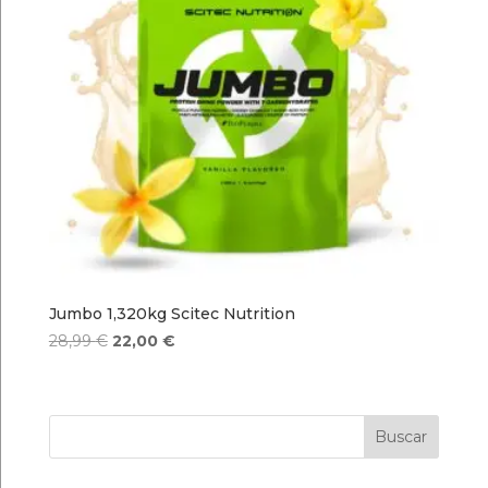
Jumbo 1,320kg Scitec Nutrition
El
El
28,99
€
22,00
€
precio
precio
original
actual
era:
es:
Buscar
28,99 €.
22,00 €.