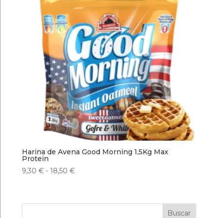
Harina de Avena Good Morning 1,5Kg Max
Protein
Rango
9,30
€
-
18,50
€
de
precios:
desde
Buscar
9,30 €