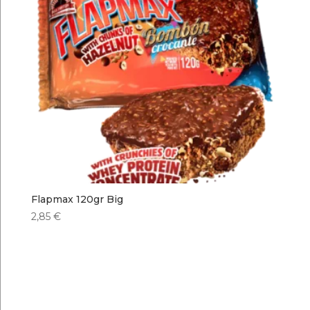
Flapmax 120gr Big
2,85
€