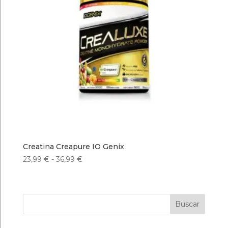
Creatina Creapure IO Genix
Rango
23,99
€
-
36,99
€
de
precios:
desde
Buscar
23,99 €
hasta