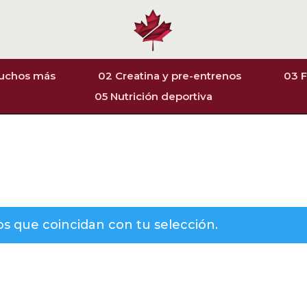
muchos más
02 Creatina y pre-entrenos
03 F
05 Nutrición deportiva
 que coincidan con tu selección.