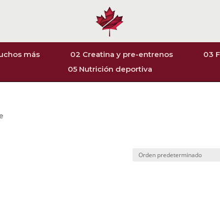
muchos más
02 Creatina y pre-entrenos
03 F
05 Nutrición deportiva
e