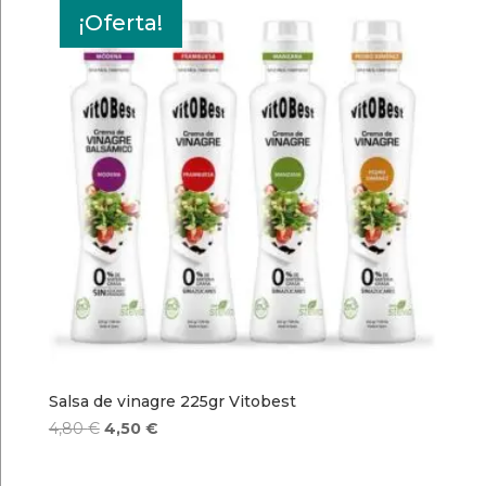
¡Oferta!
Salsa de vinagre 225gr Vitobest
El
El
4,80
€
4,50
€
precio
precio
original
actual