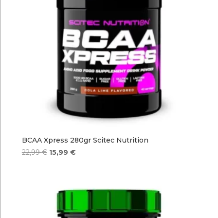
BCAA Xpress 280gr Scitec Nutrition
El
El
22,99
€
15,99
€
precio
precio
original
actual
era:
es:
22,99 €.
15,99 €.