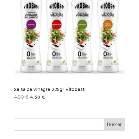
Salsa de vinagre 225gr Vitobest
El
El
4,80
€
4,50
€
precio
precio
original
actual
era:
es:
Buscar
4,80 €.
4,50 €.